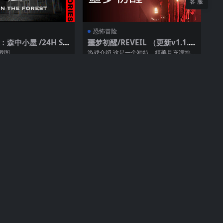
客服
恐怖冒险
森中小屋 /24H St
噩梦初醒/REVEIL （更新v1.1.1f
 Cabin In The Fore
1 ）
截图
游戏介绍 这是一个独特、精美且充满挑
战的故事。灵活的谜题，悬而未决的问
70
169
70
题，让人困...
恐怖冒险
low Cocoon （更新
致命公司 （更新v56）
low Cocoon》这是一款以
游戏介绍 You are a contracted worker f
本为游戏舞台的...
or the...
70
195
70