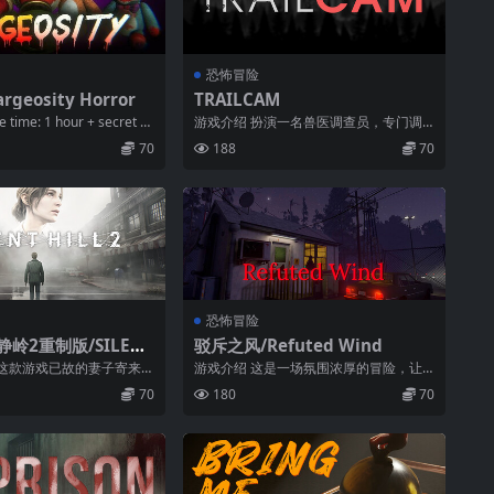
恐怖冒险
geosity Horror
TRAILCAM
me: 1 hour + secret c
游戏介绍 扮演一名兽医调查员，专门调
查森林和野生动物事件。阿巴拉契亚山脉
70
188
70
森林局要...
恐怖冒险
静岭2重制版/SILENT
驳斥之风/Refuted Wind
于这款游戏已故的妻子寄来
游戏介绍 这是一场氛围浓厚的冒险，让
切的詹姆斯回到了这座小
您沉浸在神秘的故事中。在游戏过程中，
70
180
70
您将访问...