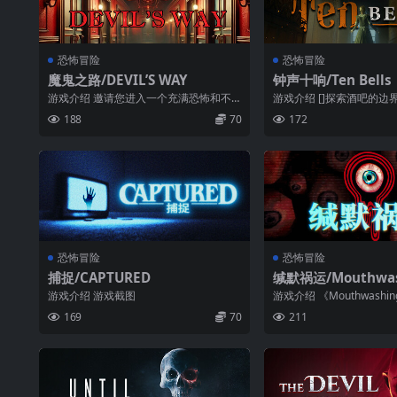
恐怖冒险
恐怖冒险
魔鬼之路/DEVIL’S WAY
钟声十响/Ten Bells
游戏介绍 邀请您进入一个充满恐怖和不
游戏介绍 []探索酒吧的边
确定性的世界。你在一个神秘的地方醒
不到任何异常，就继续前进
188
70
172
来，需要找...
化...
恐怖冒险
恐怖冒险
捕捉/CAPTURED
缄默祸运/Mouthwas
游戏介绍 游戏截图
游戏介绍 《Mouthwash
人称恐怖游戏，讲述一艘失事
169
70
211