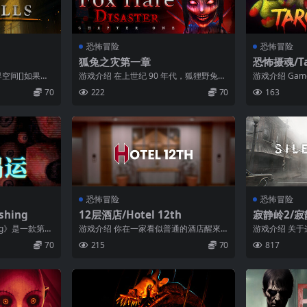
恐怖冒险
恐怖冒险
狐兔之灾第一章
恐怖摄魂/Tar
界空间[]如果找
游戏介绍 在上世纪 90 年代，狐狸野兔购
游戏介绍 Game ti
[]如果有变
物中心就是公认的新锐购物中心，建造这
ontentA...
70
222
70
163
里...
恐怖冒险
恐怖冒险
hing
12层酒店/Hotel 12th
寂静岭2/寂
HILL 2
ing》是一款第一
游戏介绍 你在一家看似普通的酒店醒來
游戏介绍 关
太空货...
——12層樓、大廳、走廊和房間。但有什
书信。见妻心
70
215
70
817
麼地方...
镇。小镇名...