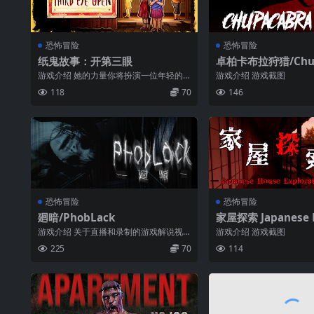
恐怖冒险
恐怖冒险
纸鬼故事：开第三眼
卓柏卡布拉狩猎/Chup
Hunt
游戏介绍 她的力量你将扮演一位年轻的
游戏介绍 游戏截图
女孩Ting，她能够看到身边的灵魂。你与
118
70
146
寻找...
恐怖冒险
恐怖冒险
廻暗/PhobLack
家屋探索 Japanese 
loration-
游戏介绍 关于直播和录制的游戏解说视
游戏介绍 游戏截图
频 游戏截图
225
70
114