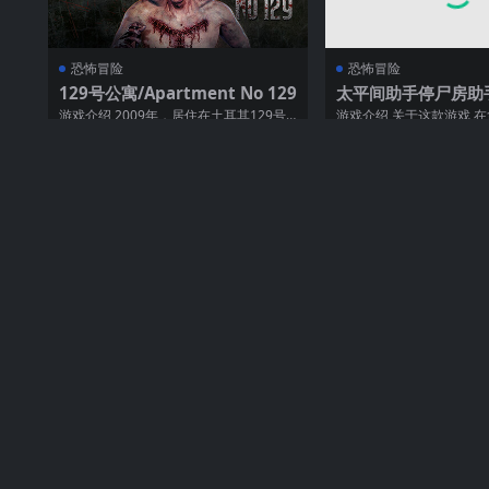
恐怖冒险
恐怖冒险
129号公寓/Apartment No 129
太平间助手停尸房助手/
tuary Assistant (
游戏介绍 2009年，居住在土耳其129号
游戏介绍 关于这款游戏 
公寓的两名年轻女孩深夜点燃蜡烛进行撒
学位后，你成为了河田殡
135
70
162
旦...
去几个...
恐怖冒险
恐怖冒险
贽之匣庭/Nie no Hakoniwa
后室:一起逃脱 单机
（更新v1.0.6）
游戏介绍 很久很久以前，一群饱受虐待
游戏介绍 探索 7 个关卡
的村民们靠着一个外国人带来的“匣子”成
有独特的游戏玩法、谜题
179
70
181
功造反...
环境...