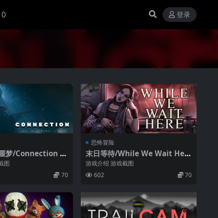
10
登录
恐怖冒险
/Connection T
末日等待/While We Wait Her
are Within
e
截图
游戏介绍 游戏截图
70
602
70