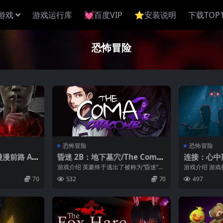
游戏
游戏运行库
💓百度VIP
⭐️安装说明
下载TOP
恐怖冒险
恐怖冒险
恐怖冒险
漫漫前路 A
昏迷 2B：地下墓穴/The Coma
连接：心中噩梦
Road Ahead
2B: Catacomb
he Nightm
游戏介绍 英豪终于逃出了被称为“昏迷”的
游戏介绍 游戏
恐怖镜像维度，重返校园，享受着他的美
70
532
70
497
好生...