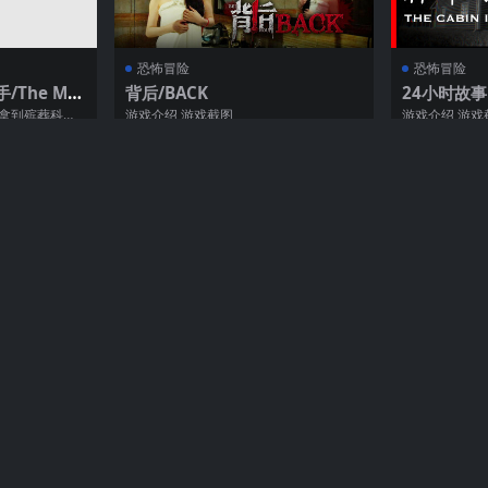
恐怖冒险
恐怖冒险
The Mor
背后/BACK
24小时故事：
更新v1.2.4)
ories: The
在拿到殡葬科学
游戏介绍 游戏截图
游戏介绍 游戏
st
仪馆的学徒。过
70
433
70
124
恐怖冒险
恐怖冒险
/网络联机
鬼打墙-8号出口
茧中蚕/Hol
v1.19）
，每个关卡都拥
游戏介绍 这是很适合与粉丝、弹幕互动
游戏介绍 《Hol
、可拾取物品、
的游戏也许你的粉丝比你眼睛还好使呢？
1980年代的日
70
140
70
132
好评数达...