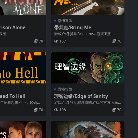
恐怖冒险
son Alone
带我走/Bring Me
截图
游戏介绍 异常Bring me… 游戏截图
70
167
70
恐怖冒险
d To Hell
理智边缘/Edge of Sanity
的年纪看起来不小，起码超
游戏介绍 狂乱程度影响游戏的方方面面
艰难的选择和紧张的氛围 游戏截图
70
198
70