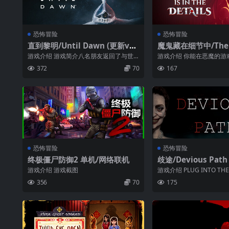
恐怖冒险
恐怖冒险
直到黎明/Until Dawn (更新v0
魔鬼藏在细节中/The De
5.10.2024)
the Details
游戏介绍 游戏简介八名朋友返回了与世
游戏介绍 你能在恶魔的游
隔绝的小屋，一年前，他们之中的两人消
吗? 《恶魔藏于细节》 主
372
70
167
失在此处...
魔...
恐怖冒险
恐怖冒险
终极僵尸防御2 单机/网络联机
歧途/Devious Path
游戏介绍 游戏截图
游戏介绍 PLUG INTO THE
LDThe playe...
356
70
175