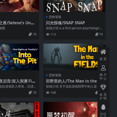
恐怖冒险
/Selene’s Unbe
闪光惊魂/SNAP SNAP
ght
截图
游戏介绍 is a first-person psychological
hor...
70
113
70
首页
用户
恐怖冒险
中心
后宫:深入深渊 Fiv
田野里的人/The Man in the Fi
t Freddy’s: Into th
elds
于这款游戏跃入球池，沉浸
游戏介绍 关于这款游戏田野中的人是一
五夜惊魂》系列全新篇章
个古老的仪式，它会奖励玩家财富和安
70
168
70
全。在仪式...
会员
介绍
QQ