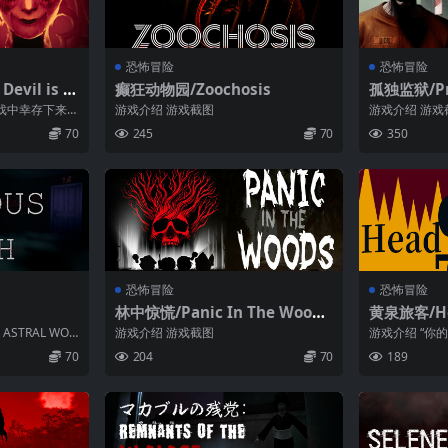
恐怖冒险
恐怖冒险
vil is in
癫狂动物园/Zoochosis
孤独监狱/Pri
戏中幸存下来
游戏介绍 游戏截图
游戏介绍 游戏
要特点: 《恶
70
245
70
350
恐怖冒险
恐怖冒险
林中惊慌/Panic In The Woods
黄泉旅客/Hea
单机/网络联机
 ASTRAL WOR
游戏介绍 游戏截图
游戏介绍 “你
过了40岁”...
70
204
70
189