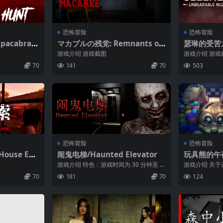
恐怖冒险
恐怖冒险
acabra
マカブルの残党: Remnants of
瑟琳的受苦之夜
the Macabre
arable Ni
游戏介绍 游戏截图
游戏介绍 游戏
70
141
70
503
恐怖冒险
恐怖冒险
House Exp
闹鬼电梯/Haunted Elevator
玩具熊的午夜
e Nights a
游戏介绍 特色：游戏时间为 30 分钟至 1
游戏介绍 关
e Pit
小时。”C”...
在《玩具熊的
70
181
70
124
中。奥斯瓦...